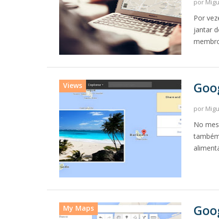
por Mig
Por veze
jantar 
membros
Goog
Views
por Mig
No mesm
também 
aliment
Goog
My Maps