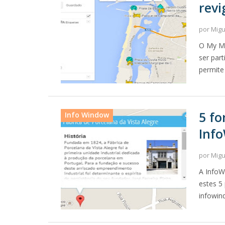
revi
por Mig
O My Ma
ser par
permite 
5 fo
Info Window
Inf
por Mig
A InfoW
estes 5
infowin