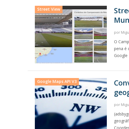
Stre
Street View
Mund
por Mig
O Campe
pena é 
Google 
Con
Google Maps API V3
geog
por Mig
(adsbyg
geográf
Coorden