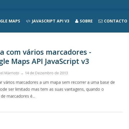
GLE MAPS
JAVASCRIPT API V3
SOBRE
CONTACTO
a com vários marcadores -
le Maps API JavaScript v3
uel Marnoto → 14 de Dezembro de 2013
ar vários marcadores a um mapa sem recorrer a uma base de
ode ser limitado mas tem as suas vantagens, quando o
de marcadores é...