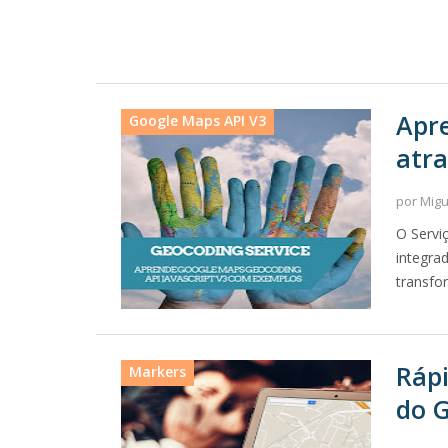
Apr
Google Maps API V3
atra
por Mig
O Servi
integra
transfo
Rápi
Markers
do 