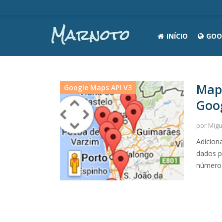
INÍCIO
GOO
Map
Google Maps API V3
Goog
por Mig
Adicion
dados p
número 