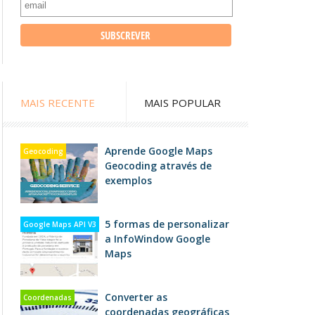
MAIS RECENTE
MAIS POPULAR
Aprende Google Maps
Geocoding
Geocoding através de
exemplos
5 formas de personalizar
Google Maps API V3
a InfoWindow Google
Maps
Converter as
Coordenadas
coordenadas geográficas